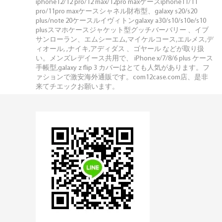
iphone12/12 pro/12 max/12pro maxケースiphone11/11
pro/11pro maxケースシャネル財布型、galaxy s20/s20
plus/note 20ケースルイヴィトンgalaxy a30/s10/s10e/s10
plusスマホケースジャケット型グッチバーバリー 、イブ
サンローラン、エムシーエム,マイケルコース,エルメス,デ
ィオール, ,ナイキ,アディダス 、ゴヤール などが取り扱
い。メンズレデイース共用で、 iPhone x/7/8/6 plus ケース
手帳型,galaxy z flip 3 カバーはとても人気があります。フ
ァションで激安海外通販です。com12case.com店、是非
来てチエックお願います。