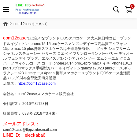
0
com12caseについて
com12caseについて
com12case
では色々なブランドIQOSタバコケース大人気日韓コピーブラン
ドルイヴィトン iphone15 15 proケースメンズレデイース高品質アイフォン
15pro max 15 plus携帯スマホケースは全部激安海外。 グッチ シュプリーム
シャネル ステューシー セリーヌ ロエベ イブサンローラン バーバリー ディオー
ル フェンデイ プラダ、エルメス バレンシアガ ケンゾー エムシーエム クロム
ハーツ マイケルコース コーチiphone14/14 pro/14pro maxナイキ iPhone13/13
pro/13プロマックス手帳型カバー ルイヴィトンgalaxy s23/23 plusケース,ギャ
ラクシーs23 UltraケースXperia 携帯スマホケースブランドIQOSケース生活用
品 バッグ 財布全部激安海外通販
店舗名：
https://com12case.com
会社名：com12caseスマホケース販売会社
会社設立： 2016年3月28日
従業員数： 688名(2018年3月末)
メールアドレス：
com12case@ttppz.ntesmail.com
LINE ID: eleckaba6