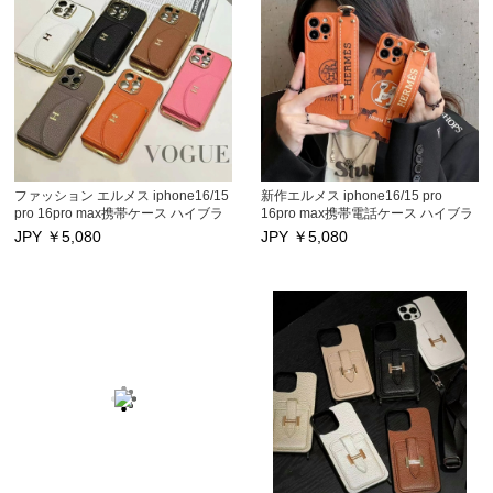
ファッション エルメス iphone16/15
新作エルメス iphone16/15 pro
pro 16pro max携帯ケース ハイブラ
16pro max携帯電話ケース ハイブラ
ンド アイフォン16pro 16 plus保護
ンド アイフォン16pro 16 plus保護
JPY ￥
5,080
JPY ￥
5,080
カバー カードポケット付き
カバー ハンドベルト付き
iphone15/14/13プロマックススマホ
iphone15/14/13プロマックススマホ
ケース キラキラ四辺枠 芸能人愛用
ケース スタンドでき 男女兼用