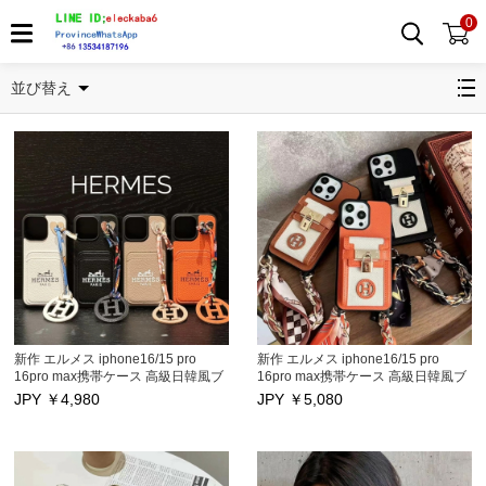
0
Hermes/エルメス iPhone12/12 max/12 pro/12 pro maxケース
並び替え
新作 エルメス iphone16/15 pro
新作 エルメス iphone16/15 pro
16pro max携帯ケース 高級日韓風ブ
16pro max携帯ケース 高級日韓風ブ
ランド アイフォン16pro 16 plus保
ランド アイフォン16pro 16 plus保
JPY ￥
4,980
JPY ￥
5,080
護カバー 取ってできストラップとカ
護カバー 取ってできストラップとカ
ードポケット付き iphone15/14/13プ
ードポケット付き iphone15/14/13プ
ロマックススマホケース 性能抜群
ロマックススマホケース 性能抜群
高品質 セレブ愛用
高品質 セレブ愛用