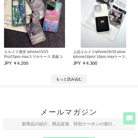
エルメス激安 iphone15/15
上品エルメスiphone16/16 plus/
Pro/15pro maxスマホケース 高級コ
iphone16pro/ 16pro maxケース,
ピーブランド Hermes アイフォン
iphone15/iphone15pro/15pro max
JPY ￥
4,200
JPY ￥
4,300
15/14Pro max/14Pro/14カバー キズ
携帯ケース 日韓国ブランド アイフ
防止 iphone16プロ 13Pro
ォン14pro 15プロ保護カバー カード
max/13Pro/13/12promaxケース耐衝
ポッケト付き アイフォン15プロマッ
もっと読み込む
撃メンズレデイース
クス/15プラス/14スマホケースキズ
防止 iphone13pro max/13pro/13ス
マホケース高品質iphone12/12pro
max/11/11pro maxスマホケース激安
大人気
メールマガジン