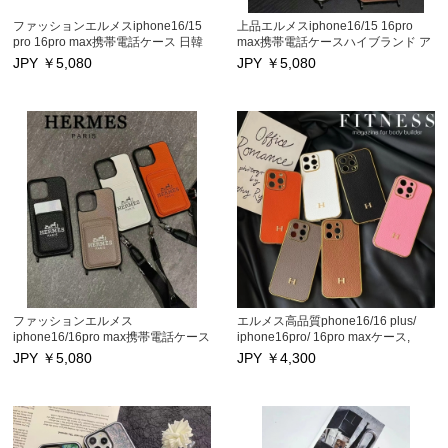
ファッションエルメスiphone16/15
上品エルメスiphone16/15 16pro
pro 16pro max携帯電話ケース 日韓
max携帯電話ケースハイブランド ア
国ブランド アイフォン16pro 16
イフォン iphone16pro 16 plus保護
JPY ￥
5,080
JPY ￥
5,080
plus保護カバー カードポケット スト
カバー 性能抜群 iphone15 pro/14/13
ラップ付き iphone15/14/13プロマッ
プロマックススマホケース カードポ
クススマホケース 男女兼用
ケット ストラップ付き
ファッションエルメス
エルメス高品質phone16/16 plus/
iphone16/16pro max携帯電話ケース
iphone16pro/ 16pro maxケース,
最先端技術アイフォンiphone16pro
iphone15/15 Pro/15pro maxスマホ
JPY ￥
5,080
JPY ￥
4,300
16 plus保護カバー ハイブランド
ケース ハイブランド Hermes アイフ
iphone15/14/13プロマックススマホ
ォン15/14Pro max/14Pro/14カバー
ケース カードポケット ストラッ
大人気新作 iphone15プロ 13Pro
プ付き
max/13Pro/13/12promax/11/11pro
maxケース耐衝撃メンズレデイース