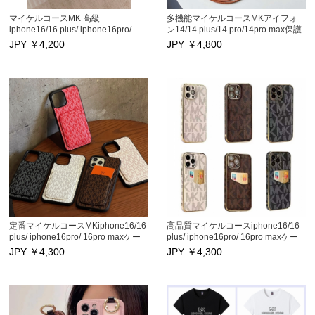
マイケルコースMK 高級
多機能マイケルコースMKアイフォ
iphone16/16 plus/ iphone16pro/
ン14/14 plus/14 pro/14pro max保護
16pro maxケース, iphone15/15
カバー ハイブランド iphone13/13
JPY ￥
4,200
JPY ￥
4,800
plus/ iphone15pro/ 15pro maxケー
pro/13pro maxケース 長いストラッ
スアイフォン14/14 plus/14
プ付き iphone12/12 pro/12pro max
pro/14pro max保護カバー オシャレ
スマホフォンカバー カードポッケト
ブランド iphone13/13 pro/13pro
iPhone11/11 pro/11pro max携帯ケー
maxケース 耐衝撃 iphone12/12
ス 大人気 激安通販
pro/12pro maxスマホフォンカバ
ー 高品質 iPhone11/11pro max携帯
ケース ファッション 大人気
定番マイケルコースMKiphone16/16
高品質マイケルコースiphone16/16
plus/ iphone16pro/ 16pro maxケー
plus/ iphone16pro/ 16pro maxケー
ス, iphone15/15 plus/ iphone15pro/
ス,iphone15/15 plus/ iphone15pro/
JPY ￥
4,300
JPY ￥
4,300
15pro max アイフォン14/14 max/14
14pro max iphone13/13 pro/13pro
pro/14pro max保護カバー 高品質ブ
maxケース 独特ブランド
ランド iphone13/13 pro/13pro max
iphone12/12 pro/12pro maxスマホ
ケース 芸能人 iphone12/12
フォンカバー カードポッケト
pro/12pro maxスマホフォンカバ
iPhone11/11 pro/11pro max携帯ケー