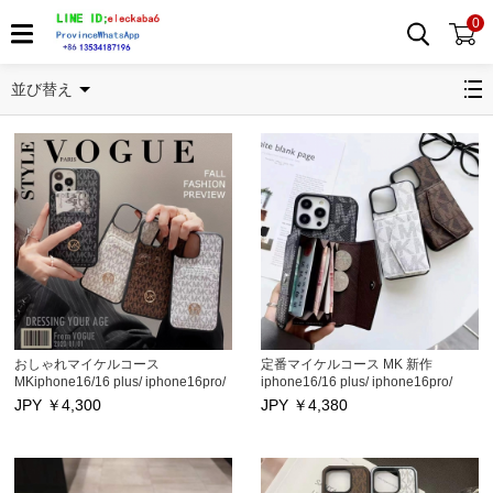
0
MK/マイケルコース iPhone12/12 max/12 pro/12 pro maxケース
並び替え
おしゃれマイケルコース
定番マイケルコース MK 新作
MKiphone16/16 plus/ iphone16pro/
iphone16/16 plus/ iphone16pro/
16pro maxケース, iphone15/15
16pro maxケース, iphone15/15
JPY ￥
4,300
JPY ￥
4,380
plus/ iphone15pro/ 15pro maxケー
plus/ iphone15pro/ 15pro maxケー
ス ハイブランド アイフォン14/14
ス日韓ブランド アイフォン14/14
plus/14 pro/14pro max保護カバー カ
plus/14 pro/14pro max保護カバー カ
ードポッケト付き iphone13/13
ードポッケト付き iphone13/13
pro/13pro maxケース 高品質
pro/13pro maxケース 大人気