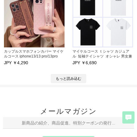
ー カードポッケト iPhone11/11
ス 大人気 MKアイフォン14/14 max
pro/11pro max携帯ケース 激安通販
保護カバー 激安通販
カップルスマホフォンカバー マイケ
マイケルコース ｔシャツ カジュア
ルコース iphone13/13 pro/13pro
ル 短袖テイシャツ オシャレ 男女兼
maxケース 高級ブランド
用
JPY ￥
4,290
JPY ￥
6,690
iphone12/12 pro/12pro maxケース
オシャレ iPhone11/11 pro/11pro
max携帯ケース 高品質 MKアイフォ
もっと読み込む
ンx/xs/xr/xs max/7/8 plus保護カバー
大人気 芸能人愛用 激安通販
メールマガジン