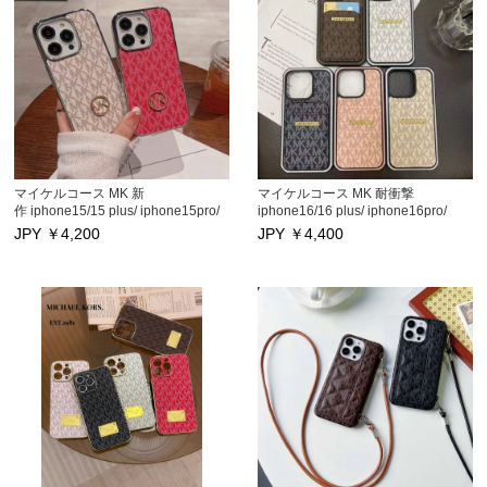
iphone12/12 pro/12プロ マックスス
iphone12/12 pro/12プロ マックスス
マホフォンカバー 男女通用
マホフォンカバー 男女通用
iPhone11/11pro max携帯ケース
iPhone11/11pro max携帯ケース 大
人気
マイケルコース MK 新
マイケルコース MK 耐衝撃
作 iphone15/15 plus/ iphone15pro/
iphone16/16 plus/ iphone16pro/
15pro maxケース高品質 アイフォン
16pro maxケース, iphone15/15
JPY ￥
4,200
JPY ￥
4,400
14/14 plus/14 pro/14pro max保護カ
plus/ iphone15pro/ 15pro max アイ
バー ハイブランド iphone13/13
フォン14/14 plus/14 pro/14pro max
pro/13pro maxケース 大人気
保護カバー 日韓ブランド
iphone12/12 pro/12pro maxスマホ
iphone13/13 pro/13pro maxケース
フォンカバー 男女通用
カードポッケト付き iphone12/12
iPhone11/15pro max携帯ケース 大
pro/12pro maxスマホフォンカバ
人気
ー 男女通用 iPhone11/11pro max携
帯ケース 大人気