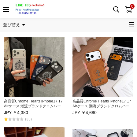
0
iphone12シリーズ
並び替え
高品質Chrome Hearts iPhone17 17
高品質Chrome Hearts iPhone17 17
Airケース 潮流ブランドクロムハー
Airケース 潮流ブランドクロムハー
ツ アイフォン17プロ/17Pro Max保
ツ アイフォン17プロ/17Pro Max保
JPY ￥
4,380
JPY ￥
4,680
護カバー男女兼用
護カバー男女兼用
(33)
iphone16/16Pro/16Pro Max携帯ス
iphone16/16Pro/16Pro Max携帯ス
マホケースカードポケット付き
マホケースカードポケット付き
iphone15Pro/15Pro Maxケース キス
iphone15Pro/15Pro Maxケース キス
防止 アイフォン14/14Pro/14Pro
防止 アイフォン14/14Pro/14Pro