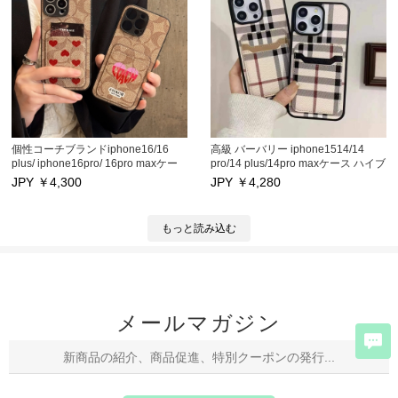
個性コーチブランドiphone16/16
高級 バーバリー iphone1514/14
plus/ iphone16pro/ 16pro maxケー
pro/14 plus/14pro maxケース ハイブ
ス, iphone15 15 proケースカバー 高
ランド アイフォン15pro max 13/13
JPY ￥
4,300
JPY ￥
4,280
品質coach アイフォン15 15pro max
pro/13pro max保護カバー カードポ
カバー カードポッケト付き アイフ
ッケト付き アイフォン15 plus 12/12
ォン13/13 pro/13pro maxスマホケー
pro/12pro max保護カバー大人
もっと読み込む
ス 大人気 アイフォン12/12pro max
気 Burberry iphone15 pro 11/11pro
保護カバー 激安携帯スマホフォンケ
max携帯スマホケース ファッション
ース
メールマガジン