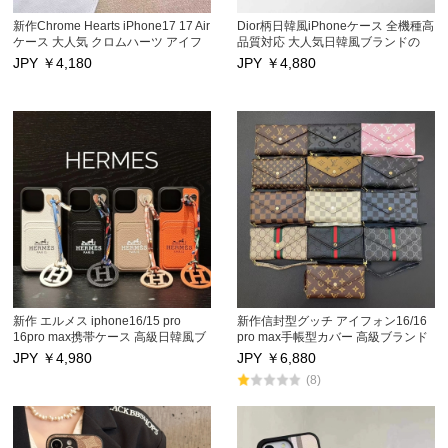
新作Chrome Hearts iPhone17 17 Air
Dior柄日韓風iPhoneケース 全機種高
ケース 大人気 クロムハーツ アイフ
品質対応 大人気日韓風ブランドの
ォン17プロ/17Pro Max保護カバー男
Dior柄iPhoneケース登場！対応機種
JPY ￥
4,180
JPY ￥
4,880
女兼用 iphone16/16Pro/16Pro Max
包括iPhone17/17Air/17Pro/17Pro
携帯スマホケース
Max、16/16Pro/16Pro
iphone15Pro/15Pro Maxケース キス
Max/16plus、15Pro/15Pro Max、
防止 アイフォン14/14Pro/14Pro
14/14Pro/14Pro Max及び
Max/13/13Proカバー 激安海外通販
13/13Pro/13Pro Max。 高品質材質
でキズ防止に優れ、一部機種はカー
ドポケット付き設計が便利。芸能人
も愛用する人気アイテムで、iPhone
を保護しつつファッション度をUP！
新作 エルメス iphone16/15 pro
新作信封型グッチ アイフォン16/16
16pro max携帯ケース 高級日韓風ブ
pro max手帳型カバー 高級ブランド
ランド アイフォン16pro 16 plus保
iphone16プロ/16プラス携帯ケース
JPY ￥
4,980
JPY ￥
6,880
護カバー 取ってできストラップとカ
カードポケット付き iphone16 pro
(8)
ードポケット付き iphone15/14/13プ
マックス/15 pro max 14 13 12pro
ロマックススマホケース 性能抜群
max 11携帯スマホケース ストラッ
高品質 セレブ愛用
プ型 キズ防止 芸能人愛用