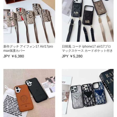
Max/13/13Proカバー 激安海外通販
Max/13/13Proカバー 激安海外通販
新作グッチ アイフォン17 Air/17pro
日韓風 コーチ iphone17 air/17プロ
max保護カバー
マックスケース カードポケット付き
iphone16 iphone16pro/ 16pro max
ハイブランド Coach アイフォン17
JPY ￥
6,380
JPY ￥
5,280
ケース カードポケット付き
16 pro max/15/14/13pro/12pro max
iphone15/15 pro/15pro maxケース
保護カバー ストラップ付き 大人気
日韓風ブランド アイフォン17/14
高品質 芸能人愛用スマホケース キ
pro/17プロ携帯カバー ストラップ付
ズ防止
き Gucci アイフォン14 Pro max 17
スマホ保護カバー 激安
iPhone13pro/13 Pro max/12スマホ
ケース 高品質