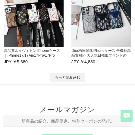
女兼用
高品質ルイヴィトン iPhoneケース
Dior柄日韓風iPhoneケース 全機種高
｜iPhone17/17Air/17Pro/17Pro
品質対応 大人気日韓風ブランドの
Max、16/16Pro/16Pro
Dior柄iPhoneケース登場！対応機種
JPY ￥
5,680
JPY ￥
4,880
Max/16Plus、15/15Pro/15Pro
包括iPhone17/17Air/17Pro/17Pro
Max、全機種対応｜カードポケット
Max、16/16Pro/16Pro
付きでICカード収納便利、ストラッ
Max/16plus、15Pro/15Pro Max、
もっと読み込む
プ付きで持ち運び易い｜男女兼用デ
14/14Pro/14Pro Max及び
ザイン 高級ブランド質感 スマホを
13/13Pro/13Pro Max。 高品質材質
しっかり保護する保護カバー
でキズ防止に優れ、一部機種はカー
ドポケット付き設計が便利。芸能人
も愛用する人気アイテムで、iPhone
を保護しつつファッション度をUP！
メールマガジン