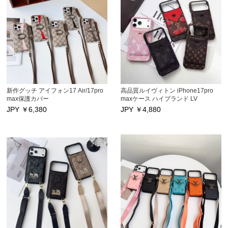
Max/13/13Proカバー 激安海外通販
Max/13/13Proカバー 激安海外通販
新作グッチ アイフォン17 Air/17pro
高品質ルイヴィトン iPhone17pro
max保護カバー
maxケース ハイブランド LV
iphone16 iphone16pro/ 16pro max
iPhone17/17Pro/17airスマホケース
JPY ￥
6,380
JPY ￥
4,880
ケース カードポケット付き
性能抜群 カードポケット付き アイ
iphone15/15 pro/15pro maxケース
フォン16/16Pro/16Pro Max/16Plus
日韓風ブランド アイフォン17/14
保護カバー キズ防
pro/17プロ携帯カバー ストラップ付
止 iphone15/15Pro/15Pro Max
き Gucci アイフォン14 Pro max 17
iphone14Pro Max/13/13Pro 12Pro
スマホ保護カバー 激安
Maxケース モノグラムビジネス風
iPhone13pro/13 Pro max/12スマホ
ケース 高品質