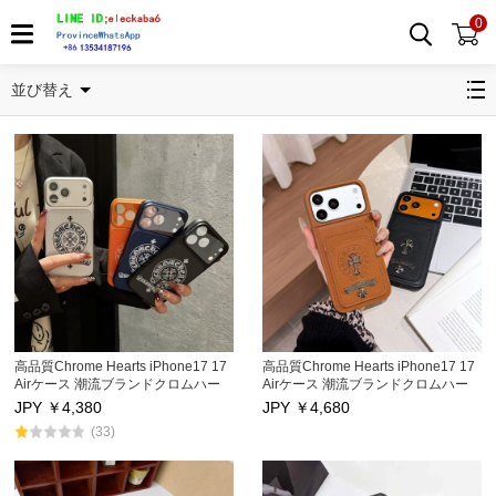
0
関連カテゴリ
並び替え
高品質Chrome Hearts iPhone17 17
高品質Chrome Hearts iPhone17 17
Airケース 潮流ブランドクロムハー
Airケース 潮流ブランドクロムハー
ツ アイフォン17プロ/17Pro Max保
ツ アイフォン17プロ/17Pro Max保
JPY ￥
4,380
JPY ￥
4,680
護カバー男女兼用
護カバー男女兼用
(33)
iphone16/16Pro/16Pro Max携帯ス
iphone16/16Pro/16Pro Max携帯ス
マホケースカードポケット付き
マホケースカードポケット付き
iphone15Pro/15Pro Maxケース キス
iphone15Pro/15Pro Maxケース キス
防止 アイフォン14/14Pro/14Pro
防止 アイフォン14/14Pro/14Pro