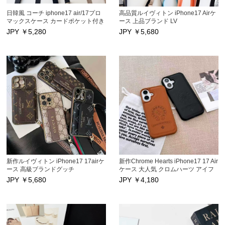
日韓風 コーチ iphone17 air/17プロ
高品質ルイヴィトン iPhone17 Airケ
マックスケース カードポケット付き
ース 上品ブランド LV
ハイブランド Coach アイフォン17
iPhone17/17Pro/17Pro Maxスマホ
JPY ￥
5,280
JPY ￥
5,680
16 pro max/15/14/13pro/12pro max
ケース 性能抜群 カードポケット付
保護カバー ストラップ付き 大人気
き アイフォン16/16Pro/16Pro
高品質 芸能人愛用スマホケース キ
Max/16Plus保護カバー 長いストラ
ズ防止
ップ付き iphone15/15Pro/15Pro
Max iphone14Pro Max/13/13Pro
12Pro Maxケース 傷防止 芸能人愛用
新作ルイヴィトン iPhone17 17airケ
新作Chrome Hearts iPhone17 17 Air
ース 高級ブランドグッチ
ケース 大人気 クロムハーツ アイフ
iPhone17Pro/17Pro Maxスマホケー
ォン17プロ/17Pro Max保護カバー男
JPY ￥
5,680
JPY ￥
4,180
スカードポケット付き アイフォン
女兼用 iphone16/16Pro/16Pro Max
16/16Pro/16Pro Max/16Plus保護カ
携帯スマホケース
バー ストラップ付き
iphone15Pro/15Pro Maxケース キス
iphone15/15Pro/15Pro Max 14Pro
防止 アイフォン14/14Pro/14Pro
Max、13/13Pro 12Pro Maxケース男
Max/13/13Proカバー 激安海外通販