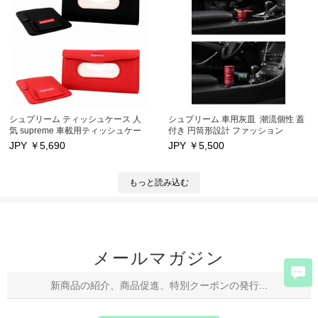
シュプリーム ティッシュケース 人
シュプリーム 車用灰皿 潮流個性 蓋
気 supreme 車載用ティッシュケー
付き 円筒形設計 ファッション
ス カードセット付き
JPY ￥
5,690
JPY ￥
5,500
もっと読み込む
メールマガジン