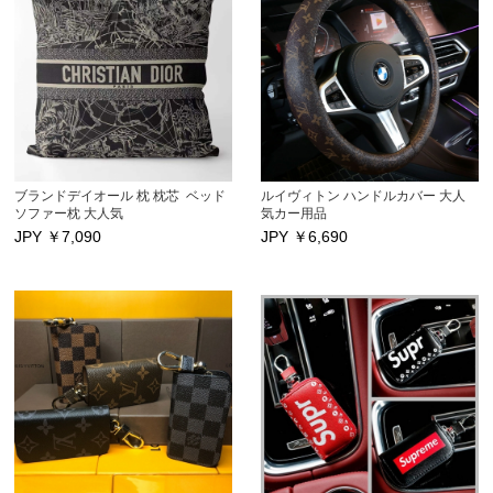
ブランドデイオール 枕 枕芯 ベッド
ルイヴィトン ハンドルカバー 大人
ソファー枕​​​​​​​ 大人気
気カー用品
JPY ￥
7,090
JPY ￥
6,690