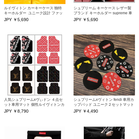
ルイヴィトン カーキーケース 独特
シュプリーム キーケース レザー製
キーホルダー ユニーク設計 ファッ
ブランド キーホルダー supreme 車
ション生活用品 大人気
載用キーケース
JPY ￥
5,690
JPY ￥
5,690
人気シュプリームxヴぃドン ４点セ
シュプリームxヴィトン fendi 車用カ
ット車用マット 個性ルイヴィトンカ
ップパッド ユニーク２セットマット
ーペット車用品
JPY ￥
8,790
JPY ￥
4,490