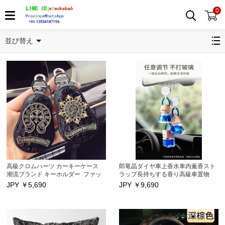
0
カー車用品
並び替え
高級クロムハーツ カーキーケース
郎竜晶ダイヤ車上香水車内薫香スト
潮流ブランド キーホルダー ファッ
ラップ長持ちする香り高級車置物
ション生活用品 大人気
JPY ￥
5,690
JPY ￥
9,690