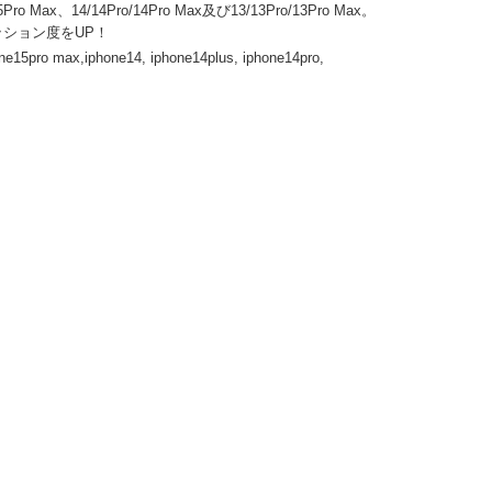
 Max、14/14Pro/14Pro Max及び13/13Pro/13Pro Max。
ッション度をUP！
15pro max,iphone14, iphone14plus, iphone14pro,