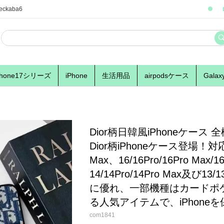
eckaba6
phone17シリーズ
iPhone
生活用品
airpodsケース
Galax
Dior柄日韓風iPhoneケー
Dior柄iPhoneケース登場！対応機種
Max、16/16Pro/16Pro Max/1
14/14Pro/14Pro Max及び1
に優れ、一部機種はカードポ
る人気アイテムで、iPhone
com1841