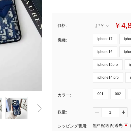
￥4,
価格:
JPY
iphone17
iph
機種:
iphone16
iph
iphone15pro
iphone14 pro
001
002
カラー:
数量:
無料配送
配送先
シッピング費用: