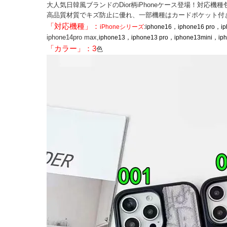
大人気日韓風ブランドのDior柄iPhoneケース登場！対応機種包括iPhone17/17
高品質材質でキズ防止に優れ、一部機種はカードポケット付き
「対応機種」：
iPhoneシリーズ
:iphone16，iphone16 pro，ip
iphone14pro max,
iphone13，iphone13 pro，iphone13mini，ipho
「カラー」：3
色