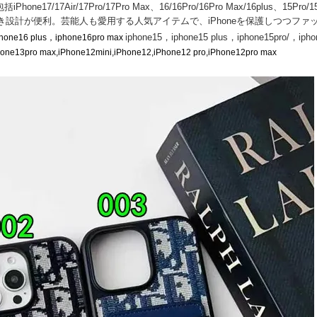
Air/17Pro/17Pro Max、16/16Pro/16Pro Max/16plus、15Pro/15Pro
設計が便利。芸能人も愛用する人気アイテムで、iPhoneを保護しつつファ
iphone15，iphone15 plus，iphone15pro/，iphone
hone16 plus，iphone16pro max
ne13pro max,iPhone12mini,iPhone12,iPhone12 pro,iPhone12pro max