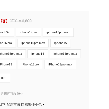
880
JPY ￥6,800
one17Air
iphone17pro
iphone17pro max
one16 pro
iphone16pro max
iphone15
iphone15pro max
iphone14
iphone14pro max
iPhone13
iPhone13pro
iPhone13pro max
003
(利用可能な
494
)
日本 配送方法 国際郵便小包