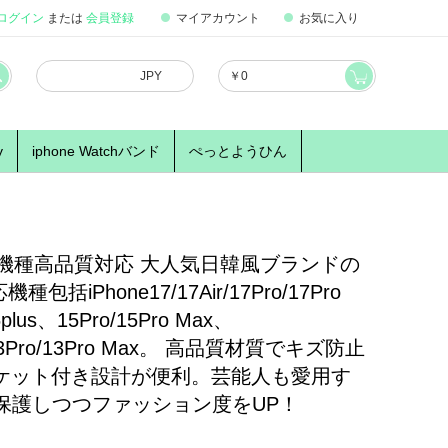
ログイン
または
会員登録
マイアカウント
お気に入り
JPY
￥
0
y
iphone Watchバンド
ぺっとようひん
ス 全機種高品質対応 大人気日韓風ブランドの
包括iPhone17/17Air/17Pro/17Pro
6plus、15Pro/15Pro Max、
3/13Pro/13Pro Max。 高品質材質でキズ防止
ケット付き設計が便利。芸能人も愛用す
を保護しつつファッション度をUP！