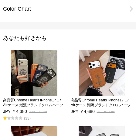
Color Chart
あなたも好きかも
高品質Chrome Hearts iPhone17 17
高品質Chrome Hearts iPhone17 17
Airケース 潮流ブランドクロムハーツ
Airケース 潮流ブランドクロムハーツ
アイフォン17プロ/17Pro Max保護カ
アイフォン17プロ/17Pro Max保護カ
JPY ￥4,380
JPY ￥4,680
JPY ￥8,500
JPY ￥8,500
バー男女兼用 iphone16/16Pro/16Pro
バー男女兼用 iphone16/16Pro/16Pro
(33)
Max携帯スマホケースカードポケット
Max携帯スマホケースカードポケット
付き iphone15Pro/15Pro Maxケース
付き iphone15Pro/15Pro Maxケース
キス防止 アイフォン14/14Pro/14Pro
キス防止 アイフォン14/14Pro/14Pro
Max/13/13Proカバー 激安海外通販
Max/13/13Proカバー 激安海外通販