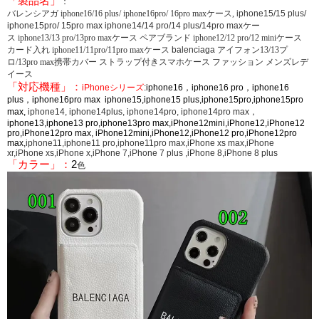
「製品名」
：
バレンシアガ iphone16/16 plus/ iphone16pro/ 16pro maxケース,
iphone15/15 plus/
iphone15pro/ 15pro max iphone14/14 pro/14 plus/14pro maxケー
ス
iphone13/13 pro/13pro maxケース ペアブランド iphone12/12 pro/12 miniケース
カード入れ iphone11/11pro/11pro maxケース
balenciaga
アイフォン13/13プ
ロ/13pro max携帯カバー ストラップ付きスマホケース ファッション メンズレデ
イース
「対応機種」：
iPhoneシリーズ
:iphone16，iphone16 pro，iphone16
plus，iphone16pro max iphone15,iphone15 plus,iphone15pro,iphone15pro
max,
iphone14, iphone14plus, iphone14pro, iphone14pro max，
iphone13,iphone13 pro,iphone13pro max,iPhone12mini,iPhone12,iPhone12
pro,iPhone12pro max, iPhone12mini,iPhone12,iPhone12 pro,iPhone12pro
max,
iphone11,iphone11 pro,iphone11pro max,iPhone xs max,iPhone
xr,iPhone xs,iPhone x,iPhone 7,iPhone 7 plus ,iPhone 8,iPhone 8 plus
「カラー」：
2
色