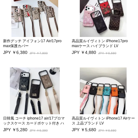
新作グッチ アイフォン17 Air/17pro
高品質ルイヴィトン iPhone17pro
max保護カバー
maxケース ハイブランド LV
iphone16 iphone16pro/ 16pro maxケ
iPhone17/17Pro/17airスマホケース
JPY ￥6,380
JPY ￥4,880
JPY ￥7,800
JPY ￥6,680
ース カードポケット付き
性能抜群 カードポケット付き アイフ
iphone15/15 pro/15pro maxケース 日
ォン16/16Pro/16Pro Max/16Plus保護
韓風ブランド アイフォン17/14 pro/17
カバー キズ防
プロ携帯カバー ストラップ付き Gucci
止 iphone15/15Pro/15Pro Max
アイフォン14 Pro max 17スマホ保護
iphone14Pro Max/13/13Pro 12Pro
カバー 激安 iPhone13pro/13 Pro
Maxケース モノグラムビジネス風
max/12スマホケース 高品質
日韓風 コーチ iphone17 air/17プロマ
高品質ルイヴィトン iPhone17 Airケー
ックスケース カードポケット付き ハ
ス 上品ブランド LV
イブランド Coach アイフォン17 16
iPhone17/17Pro/17Pro Maxスマホケ
JPY ￥5,280
JPY ￥5,680
JPY ￥6,380
JPY ￥6,680
pro max/15/14/13pro/12pro max保護
ース 性能抜群 カードポケット付き ア
カバー ストラップ付き 大人気 高品質
イフォン16/16Pro/16Pro Max/16Plus