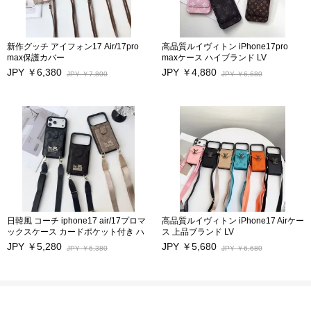
新作グッチ アイフォン17 Air/17pro
高品質ルイヴィトン iPhone17pro
max保護カバー
maxケース ハイブランド LV
iphone16 iphone16pro/ 16pro maxケ
iPhone17/17Pro/17airスマホケース
JPY ￥6,380
JPY ￥4,880
JPY ￥7,800
JPY ￥6,680
ース カードポケット付き
性能抜群 カードポケット付き アイフ
iphone15/15 pro/15pro maxケース 日
ォン16/16Pro/16Pro Max/16Plus保護
韓風ブランド アイフォン17/14 pro/17
カバー キズ防
プロ携帯カバー ストラップ付き Gucci
止 iphone15/15Pro/15Pro Max
アイフォン14 Pro max 17スマホ保護
iphone14Pro Max/13/13Pro 12Pro
カバー 激安 iPhone13pro/13 Pro
Maxケース モノグラムビジネス風
max/12スマホケース 高品質
日韓風 コーチ iphone17 air/17プロマ
高品質ルイヴィトン iPhone17 Airケー
ックスケース カードポケット付き ハ
ス 上品ブランド LV
イブランド Coach アイフォン17 16
iPhone17/17Pro/17Pro Maxスマホケ
JPY ￥5,280
JPY ￥5,680
JPY ￥6,380
JPY ￥6,680
pro max/15/14/13pro/12pro max保護
ース 性能抜群 カードポケット付き ア
カバー ストラップ付き 大人気 高品質
イフォン16/16Pro/16Pro Max/16Plus
芸能人愛用スマホケース キズ防止
保護カバー 長いストラップ付き
iphone15/15Pro/15Pro Max
iphone14Pro Max/13/13Pro 12Pro
Maxケース 傷防止 芸能人愛用