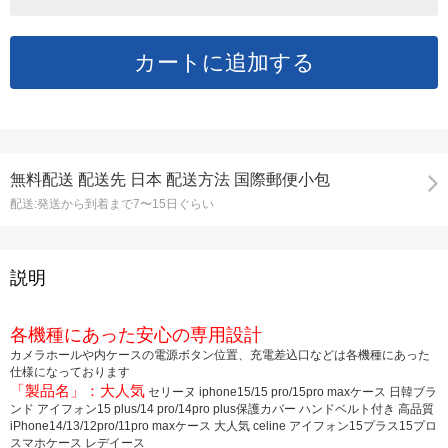
無料配送
配送先
日本 配送方法 国際郵便小包
配送:
発送から到着まで7〜15日ぐらい
説明
各機種にあった安心の専用設計
カメラホールや内ケースの電源ボタン位置、充電差込口などは各機種にあった
仕様になっております
「製品名」：大人気
セリーヌ iphone15/15 pro/15pro maxケース 日韓ブラ
ンド アイフォン15 plus/14 pro/14pro plus保護カバー ハンドベルト付き 高品質
iPhone14/13/12pro/11pro maxケース 大人気 celine アイフォン15プラス15プロ
スマホケース レデイース