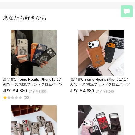
あなたも好きかも
高品質Chrome Hearts iPhone17 17
高品質Chrome Hearts iPhone17 17
Airケース 潮流ブランドクロムハーツ
Airケース 潮流ブランドクロムハーツ
アイフォン17プロ/17Pro Max保護カ
アイフォン17プロ/17Pro Max保護カ
JPY ￥4,380
JPY ￥4,680
JPY ￥8,500
JPY ￥8,500
バー男女兼用 iphone16/16Pro/16Pro
バー男女兼用 iphone16/16Pro/16Pro
(33)
Max携帯スマホケースカードポケット
Max携帯スマホケースカードポケット
付き iphone15Pro/15Pro Maxケース
付き iphone15Pro/15Pro Maxケース
キス防止 アイフォン14/14Pro/14Pro
キス防止 アイフォン14/14Pro/14Pro
Max/13/13Proカバー 激安海外通販
Max/13/13Proカバー 激安海外通販