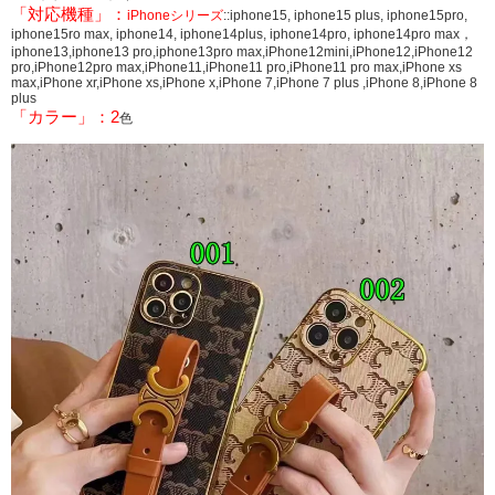
「対応機種」：
iPhoneシリーズ
::iphone15, iphone15 plus, iphone15pro,
iphone15ro max, iphone14, iphone14plus, iphone14pro, iphone14pro max，
iphone13,iphone13 pro,iphone13pro max,iPhone12mini,iPhone12,iPhone12
pro,iPhone12pro max,iPhone11,iPhone11 pro,iPhone11 pro max,iPhone xs
max,iPhone xr,iPhone xs,iPhone x,iPhone 7,iPhone 7 plus ,iPhone 8,iPhone 8
plus
「カラー」：2
色