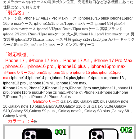
カメラホールや内ケースの電源ボタン位置、充電差込口などは各機種にあった
仕様になっております
「製品名」
：
ストーン島 iPhone 17 Air/17 Pro Maxケース iphone16/16 plus/ iphone16pro/
16pro maxケース, iphone15/15 plus/15pro maxケース
iphone14/14 plus/14
pro/14pro maxケース iphone13/13pro/13mini/13pro maxケース 高級ブランド
iphone12/12pro/12mini/12pro maxケース 大人気 iphone11/11pro/11pro maxケース 男
女兼用 iphone13プロ/xr/xs maxケース 独特
galaxy s22/s21/s20 plusカバー ギャラク
シーs10/note 20 plus/note 10plusケース メンズレデイース
「対応機種」：
iPhone 17，iPhone 17 Pro，iPhone 17 Air，iPhone 17 Pro Max
,iphone16，iphone16 pro，iphone16 plus，iphone16pro max
iPhoneシリーズiphone15 iphone 15 pro iphone 15 plus iphone15pro
max
:iphone14,iphone14 pro,iphone14 plus,iphone14pro max,iphone13，
iphone13 pro，iphone13mini，iphone13pro max,
iPhone12mini,iPhone12,iPhone12 pro,iPhone12pro max,
iphone11,iphone11
pro,iphone11pro max,iPhone xs max,iPhone xr,iPhone xs,iPhone x,iPhone
7,iPhone 7 plus ,iPhone 8,iPhone 8 plus
Galaxyシリーズ
:Galaxy s20,Galaxy s20 plus,Galaxy note
10,Galaxy note 10 plus,Galaxy A30,Galaxy S10 plus,Galaxy S10e,Galaxy
S10,Galaxy S9,Galaxy S9 plus，Galaxy note9，Galaxy S8 plus ,Galaxy S8 ，
Galaxy Note8,
「カラー」：4
色