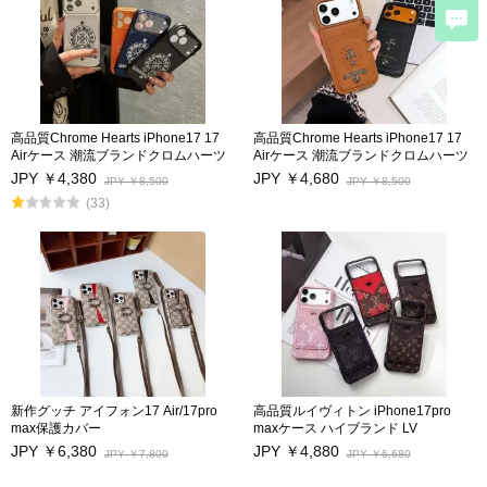
高品質Chrome Hearts iPhone17 17
高品質Chrome Hearts iPhone17 17
Airケース 潮流ブランドクロムハーツ
Airケース 潮流ブランドクロムハーツ
アイフォン17プロ/17Pro Max保護カ
アイフォン17プロ/17Pro Max保護カ
JPY ￥4,380
JPY ￥4,680
JPY ￥8,500
JPY ￥8,500
バー男女兼用 iphone16/16Pro/16Pro
バー男女兼用 iphone16/16Pro/16Pro
(33)
Max携帯スマホケースカードポケット
Max携帯スマホケースカードポケット
付き iphone15Pro/15Pro Maxケース
付き iphone15Pro/15Pro Maxケース
キス防止 アイフォン14/14Pro/14Pro
キス防止 アイフォン14/14Pro/14Pro
Max/13/13Proカバー 激安海外通販
Max/13/13Proカバー 激安海外通販
新作グッチ アイフォン17 Air/17pro
高品質ルイヴィトン iPhone17pro
max保護カバー
maxケース ハイブランド LV
iphone16 iphone16pro/ 16pro maxケ
iPhone17/17Pro/17airスマホケース
JPY ￥6,380
JPY ￥4,880
JPY ￥7,800
JPY ￥6,680
ース カードポケット付き
性能抜群 カードポケット付き アイフ
iphone15/15 pro/15pro maxケース 日
ォン16/16Pro/16Pro Max/16Plus保護