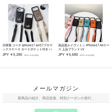
韓風ブランド アイフォン17/14 pro/17
カバー キズ防
プロ携帯カバー ストラップ付き Gucci
止 iphone15/15Pro/15Pro Max
アイフォン14 Pro max 17スマホ保護
iphone14Pro Max/13/13Pro 12Pro
カバー 激安 iPhone13pro/13 Pro
Maxケース モノグラムビジネス風
max/12スマホケース 高品質
日韓風 コーチ iphone17 air/17プロマ
高品質ルイヴィトン iPhone17 Airケー
ックスケース カードポケット付き ハ
ス 上品ブランド LV
イブランド Coach アイフォン17 16
iPhone17/17Pro/17Pro Maxスマホケ
JPY ￥5,280
JPY ￥5,680
JPY ￥6,380
JPY ￥6,680
pro max/15/14/13pro/12pro max保護
ース 性能抜群 カードポケット付き ア
カバー ストラップ付き 大人気 高品質
イフォン16/16Pro/16Pro Max/16Plus
芸能人愛用スマホケース キズ防止
保護カバー 長いストラップ付き
iphone15/15Pro/15Pro Max
iphone14Pro Max/13/13Pro 12Pro
Maxケース 傷防止 芸能人愛用
メールマガジン