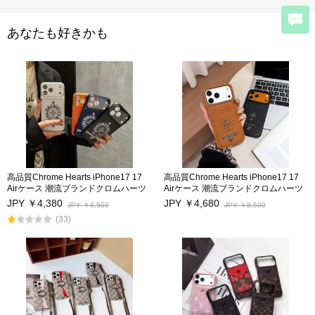
あなたも好きかも
高品質Chrome Hearts iPhone17 17
高品質Chrome Hearts iPhone17 17
Airケース 潮流ブランドクロムハーツ
Airケース 潮流ブランドクロムハーツ
アイフォン17プロ/17Pro Max保護カ
アイフォン17プロ/17Pro Max保護カ
JPY ￥4,380
JPY ￥4,680
JPY ￥8,500
JPY ￥8,500
バー男女兼用 iphone16/16Pro/16Pro
バー男女兼用 iphone16/16Pro/16Pro
(33)
Max携帯スマホケースカードポケット
Max携帯スマホケースカードポケット
付き iphone15Pro/15Pro Maxケース
付き iphone15Pro/15Pro Maxケース
キス防止 アイフォン14/14Pro/14Pro
キス防止 アイフォン14/14Pro/14Pro
Max/13/13Proカバー 激安海外通販
Max/13/13Proカバー 激安海外通販