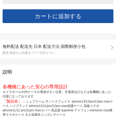
無料配送
配送先
日本 配送方法 国際郵便小包
配送:
発送から到着まで7〜15日ぐらい
説明
各機種にあった安心の専用設計
カメラホールや内ケースの電源ボタン位置、充電差込口などは各機種にあった
仕様になっております
「製品名」：
シュプリーム ザノースフェイス iphone13/13pro/13pro maxケ
ース ハイブランド iphone12/12pro/12pro max保護ケース 高級コラボ
iphone11/11 pro/11pro maxカバー 高品質 supreme アイフォンx/xr/xs/xs max携
帯スマホケース 大人気新作メンズレデイース