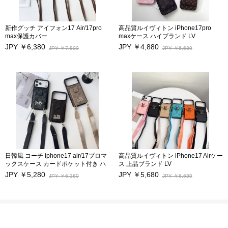
新作グッチ アイフォン17 Air/17pro
高品質ルイヴィトン iPhone17pro
max保護カバー
maxケース ハイブランド LV
iphone16 iphone16pro/ 16pro maxケ
iPhone17/17Pro/17airスマホケース
JPY ￥6,380
JPY ￥4,880
JPY ￥7,800
JPY ￥6,680
ース カードポケット付き
性能抜群 カードポケット付き アイフ
iphone15/15 pro/15pro maxケース 日
ォン16/16Pro/16Pro Max/16Plus保護
韓風ブランド アイフォン17/14 pro/17
カバー キズ防
プロ携帯カバー ストラップ付き Gucci
止 iphone15/15Pro/15Pro Max
アイフォン14 Pro max 17スマホ保護
iphone14Pro Max/13/13Pro 12Pro
カバー 激安 iPhone13pro/13 Pro
Maxケース モノグラムビジネス風
max/12スマホケース 高品質
日韓風 コーチ iphone17 air/17プロマ
高品質ルイヴィトン iPhone17 Airケー
ックスケース カードポケット付き ハ
ス 上品ブランド LV
イブランド Coach アイフォン17 16
iPhone17/17Pro/17Pro Maxスマホケ
JPY ￥5,280
JPY ￥5,680
JPY ￥6,380
JPY ￥6,680
pro max/15/14/13pro/12pro max保護
ース 性能抜群 カードポケット付き ア
カバー ストラップ付き 大人気 高品質
イフォン16/16Pro/16Pro Max/16Plus
芸能人愛用スマホケース キズ防止
保護カバー 長いストラップ付き
iphone15/15Pro/15Pro Max
iphone14Pro Max/13/13Pro 12Pro
Maxケース 傷防止 芸能人愛用