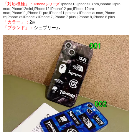
「対応機種」：
iPhoneシリーズ
::iphone13,iphone13 pro,iphone13pro
max,iPhone12mini,iPhone12,iPhone12 pro,iPhone12pro
max,iPhone11,iPhone11 pro,iPhone11 pro max,iPhone xs max,iPhone
xr,iPhone xs,iPhone x,iPhone 7,iPhone 7 plus ,iPhone 8,iPhone 8 plus
「カラー」：
2
色
「ブランド」：
シュプリーム