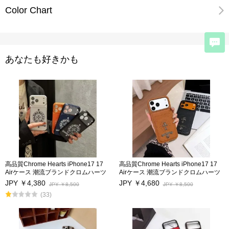
Color Chart
あなたも好きかも
高品質Chrome Hearts iPhone17 17
高品質Chrome Hearts iPhone17 17
Airケース 潮流ブランドクロムハーツ
Airケース 潮流ブランドクロムハーツ
アイフォン17プロ/17Pro Max保護カ
アイフォン17プロ/17Pro Max保護カ
JPY ￥4,380
JPY ￥4,680
JPY ￥8,500
JPY ￥8,500
バー男女兼用 iphone16/16Pro/16Pro
バー男女兼用 iphone16/16Pro/16Pro
(33)
Max携帯スマホケースカードポケット
Max携帯スマホケースカードポケット
付き iphone15Pro/15Pro Maxケース
付き iphone15Pro/15Pro Maxケース
キス防止 アイフォン14/14Pro/14Pro
キス防止 アイフォン14/14Pro/14Pro
Max/13/13Proカバー 激安海外通販
Max/13/13Proカバー 激安海外通販