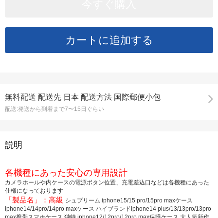
無料配送
配送先
日本 配送方法 国際郵便小包
配送:
発送から到着まで7〜15日ぐらい
説明
各機種にあった安心の専用設計
カメラホールや内ケースの電源ボタン位置、充電差込口などは各機種にあった
仕様になっております
「製品名」：高級
シュプリーム iphone15/15 pro/15pro maxケース
iphone14/14pro/14pro maxケース ハイブランドiphone14 plus/13/13pro/13pro
max携帯スマホケース 独特 iphone12/12pro/12pro max保護ケース 大人気新作