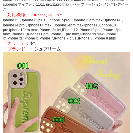
supreme アイフォン11/11 pro/11pro maxカバー ファッション メンズレデイー
ス
「対応機種」：
iPhoneシリーズ
::
iphone15，iphone15 plus，iphone15pro/，iphone15pro max,: iphone14，
iphone14 pro，iphone14 max，iphone14pro max,iphone13,iphone13
pro,iphone13pro max,iPhone12mini,iPhone12,iPhone12 pro,iPhone12pro
max,iPhone11,iPhone11 pro,iPhone11 pro max,iPhone xs max,iPhone
xr,iPhone xs,iPhone x,iPhone 7,iPhone 7 plus ,iPhone 8,iPhone 8 plus
「カラー」：
4
色
「ブランド」：
シュプリーム