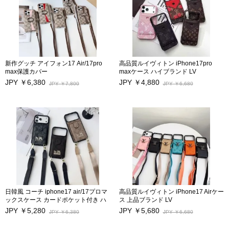
新作グッチ アイフォン17 Air/17pro
高品質ルイヴィトン iPhone17pro
max保護カバー
maxケース ハイブランド LV
iphone16 iphone16pro/ 16pro maxケ
iPhone17/17Pro/17airスマホケース
JPY ￥6,380
JPY ￥4,880
JPY ￥7,800
JPY ￥6,680
ース カードポケット付き
性能抜群 カードポケット付き アイフ
iphone15/15 pro/15pro maxケース 日
ォン16/16Pro/16Pro Max/16Plus保護
韓風ブランド アイフォン17/14 pro/17
カバー キズ防
プロ携帯カバー ストラップ付き Gucci
止 iphone15/15Pro/15Pro Max
アイフォン14 Pro max 17スマホ保護
iphone14Pro Max/13/13Pro 12Pro
カバー 激安 iPhone13pro/13 Pro
Maxケース モノグラムビジネス風
max/12スマホケース 高品質
日韓風 コーチ iphone17 air/17プロマ
高品質ルイヴィトン iPhone17 Airケー
ックスケース カードポケット付き ハ
ス 上品ブランド LV
イブランド Coach アイフォン17 16
iPhone17/17Pro/17Pro Maxスマホケ
JPY ￥5,280
JPY ￥5,680
JPY ￥6,380
JPY ￥6,680
pro max/15/14/13pro/12pro max保護
ース 性能抜群 カードポケット付き ア
カバー ストラップ付き 大人気 高品質
イフォン16/16Pro/16Pro Max/16Plus