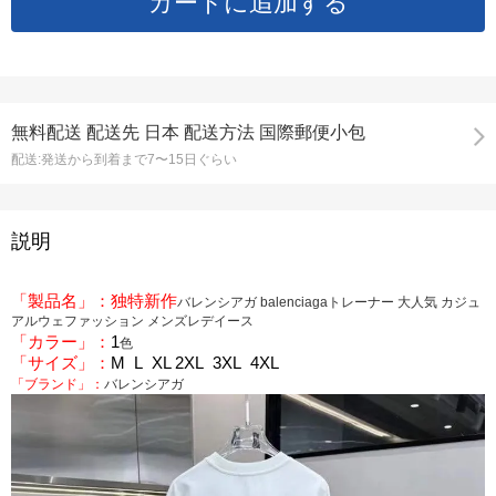
無料配送
配送先
日本 配送方法 国際郵便小包
配送:
発送から到着まで7〜15日ぐらい
説明
「製品名」：独特新作
バレンシアガ balenciagaトレーナー 大人気 カジュ
アルウェファッション メンズレデイース
「カラー」：
1
色
「サイズ」：
M L XL 2XL 3XL 4XL
「ブランド」：
バレンシアガ