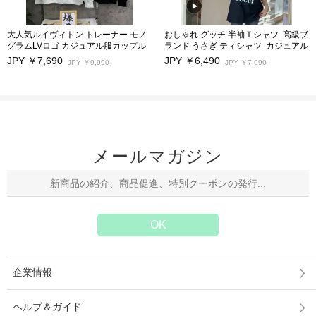
大人気ルイヴィトン トレーナー モノ
おしゃれ グッチ 半袖Ｔシャツ 高級ブ
グラムLVロゴ カジュアル服カップル
ランド うさぎ ティシャツ カジュアル
男女兼用 激安
JPY ￥7,690
JPY ￥6,490
JPY ￥9,990
JPY ￥7,990
メールマガジン
企業情報
ヘルプ＆ガイド