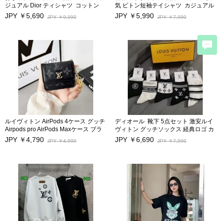
ジュアル Dior ティシャツ コットン
気 ビトン短袖テイシャツ カジュアル
製 男女兼用
男女兼用
JPY ￥5,690
JPY ￥5,990
JPY ￥9,990
JPY ￥7,990
ルイヴィトン AirPods 4ケース グッチ
ディオール 靴下 5点セット 激安ルイ
Airpods pro AirPods Maxケース ブラ
ヴィトン グッチソックス 経典ロゴ カ
ンド AIRPODS 3収納ケース モノグラ
ジュアル 大人気 カップル
JPY ￥4,790
JPY ￥6,690
JPY ￥4,990
JPY ￥7,990
ム LV エアーポッズプロ airpods pro
カバー 大人気 airpods1/2ケースフッ
ク付き 耐衝撃 メンズ レディース