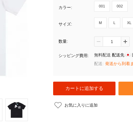
001
002
カラー:
M
L
XL
サイズ:
数量:
無料配送
配送先
シッピング費用:
配送:
発送から到着ま
お気に入りに追加