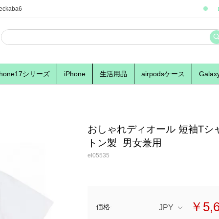
eckaba6
phone17シリーズ
iPhone
生活用品
airpodsケース
Galax
おしゃれディオール 短袖Tシャ
トン製 男女兼用
el05535
￥5,
価格:
JPY