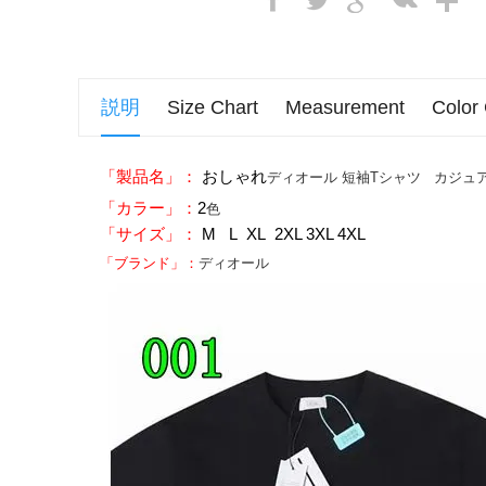
説明
Size Chart
Measurement
Color
「製品名」：
おしゃれ
ディオール 短袖Tシャツ カジュアル
「カラー」：
2
色
「サイズ」：
M L XL 2XL 3XL 4XL
「ブランド」：
ディオール