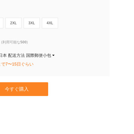
2XL
3XL
4XL
(利用可能な
500
)
日本 配送方法 国際郵便小包
で7〜15日ぐらい