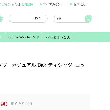
ログイン
または
会員登録
マイアカウント
お気に入り
JPY
￥
0
y
iphone Watchバンド
ぺっとようひん
ツ カジュアル Dior ティシャツ コッ
690
JPY ￥9,990