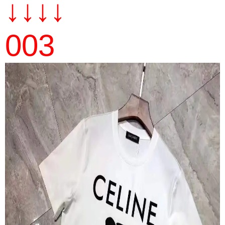
↓↓↓↓
003