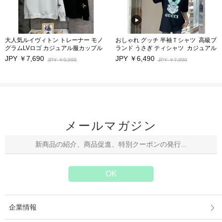
大人気ルイヴィトン トレーナー モノ
おしゃれ グッチ 半袖Ｔシャツ 高級ブ
グラムLVロゴ カジュアル服カップル
ランド うさぎ ティシャツ カジュアル
男女兼用 激安
JPY ￥7,690
JPY ￥6,490
JPY ￥9,990
JPY ￥7,990
メールマガジン
企業情報