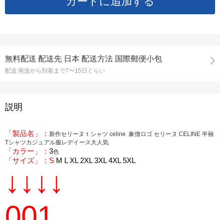
無料配送
配送先
日本 配送方法 国際郵便小包
配送:
発送から到着まで7〜15日ぐらい
説明
「製品名」：
新作セリーヌｔシャツ celine 象徴ロゴ セリーヌ CELINE 半袖
Tシャツカジュアル服レデイース大人気
「カラー」：
3
色
「サイズ」：S
M L XL 2XL 3XL 4XL 5XL
↓↓↓↓
001