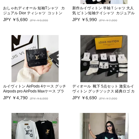
おしゃれディオール 短袖Tシャツ カ
新作ルイヴィトン 半袖Ｔシャツ 大人
ジュアル Dior ティシャツ コットン
気 ビトン短袖テイシャツ カジュアル
製 男女兼用
男女兼用
JPY ￥5,690
JPY ￥5,990
JPY ￥9,990
JPY ￥7,990
ルイヴィトン AirPods 4ケース グッチ
ディオール 靴下 5点セット 激安ルイ
Airpods pro AirPods Maxケース ブラ
ヴィトン グッチソックス 経典ロゴ カ
ンド AIRPODS 3収納ケース モノグラ
ジュアル 大人気 カップル
JPY ￥4,790
JPY ￥6,690
JPY ￥4,990
JPY ￥7,990
ム LV エアーポッズプロ airpods pro
カバー 大人気 airpods1/2ケースフッ
ク付き 耐衝撃 メンズ レディース